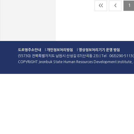
<<
<
1
도로명주소안내
l
개인정보처리방침
l
영상정보처리기기 운영 방침
(55730) 전북특별자치도 남원시 산성길 87(산곡동 23) | Tel : 063)290-5113(
COPYRIGHT Jeonbuk State Human Resources Development Institute, A