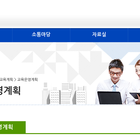
소통마당
자료실
간교육계획 > 교육운영계획
영계획
영계획