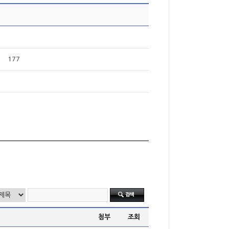
177
첨부
조회