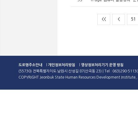
<<
<
51
도로명주소안내
l
개인정보처리방침
l
영상정보처리기기 운영 방침
(55730) 전북특별자치도 남원시 산성길 87(산곡동 23) | Tel : 063)290-5113(
COPYRIGHT Jeonbuk State Human Resources Development Institute, A