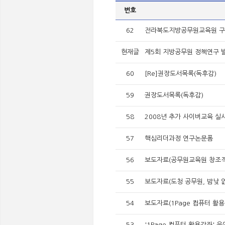
번호
62
전라북도지방공무원교육원 구
현재글
제5회 지방공무원 정책연구 발
60
[Re]권장도서목록(독후감)
59
권장도서목록(독후감)
58
2008년 추가 사이버교육 실
57
핵심리더과정 연구논문폼
56
보도자료(공무원교육원 창조적
55
보도자료(도청 공무원, 밤낮 
54
보도자료(1Page 컴퓨터 활용
53
'1Page 컴퓨터 활용강좌' 