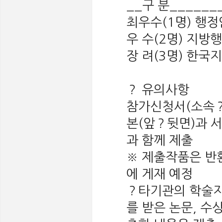
__구 분______
최우수(1명) 행
우 수(2명) 지방
장 려(3명) 한
？ 유의사항
참가신청서(소속？
본(앞？뒷면)과 서
과 함께 제출
※ 제출작품은 반
에 게재 예정
？타기관의 학술지
를 받은 논문, 