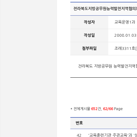
전라북도지방공무원능력발전지역협의
작성자
교육운영1과
작성일
2008.01.03
첨부파일
조례3311호[1
전라북도 지방공무원 능력발전지역
* 전체게시물
652
건,
62/66
Page
번호
42
'교육훈련기관 주관교육'과 '