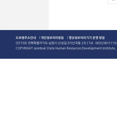
도로명주소안내
l
개인정보처리방침
l
영상정보처리기기 운영 방침
(55730) 전북특별자치도 남원시 산성길 87(산곡동 23) | Tel : 063)290-5113(
COPYRIGHT Jeonbuk State Human Resources Development Institute, A