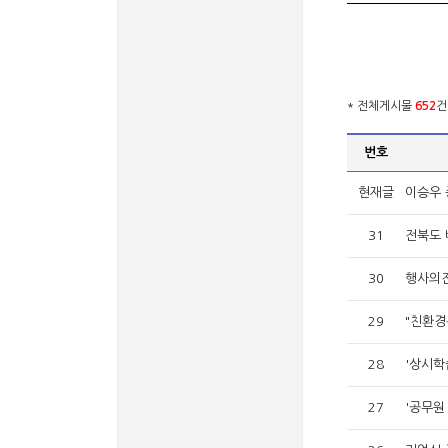
* 전체게시물
652
건
번호
현재글
이승우 
31
전북도 
30
행사의전
29
"친환경
28
'상시학
27
'공무원