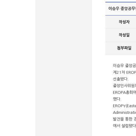
이승우 중앙공무원
작성자
작성일
첨부파일
이승우 중앙공
제21차 ER
선출됐다.
중앙인사위원회
EROPA총회
했다.
EROPY(Easte
Administ
발전을 통한 
에서 설립됐다