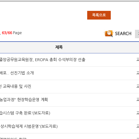
목록으로
,
63/66
Page
제목
중앙공무원교육원장, EROPA 총회 수석부의장 선출
배포.. 선진기법 소개
 교육내용 및 사진
농업과정" 현장학습운영 계획
습시스템 구축 완료'(보도자료)
 상시학습체제 시범운영'(보도자료)