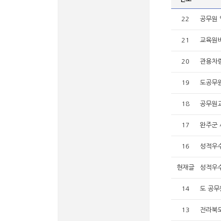
22
공무원 
21
교육원버
20
관용차량
19
도공무원
18
공무원교
17
완주군 
16
성적우
현재글
성적우
14
도 공무
13
전라북도