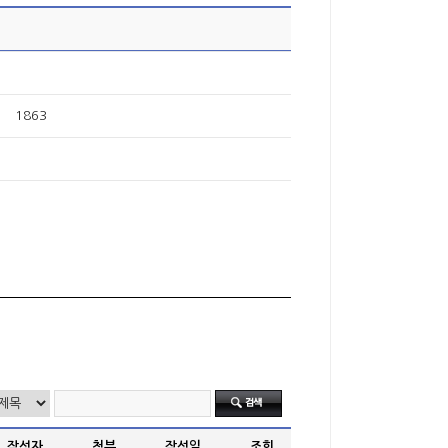
1863
작성자
첨부
작성일
조회