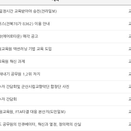
일정시간 교육받아야 승진(전라일보)
스(전북78가 8362) 이용 안내
(에어로타운) 매각 공고
교육원 액션러닝 기법 교육 도입
육원 혁신 과제
새내기 공무원 1,2위 차지
수자 간담회및 군산시립교향악단.합창단 사진
수자 간담회
원교육원, FTA타결 대응 본산지(도민일보)
 공무원의 인큐베이터, 혁신과 열정, 창의력의 산실