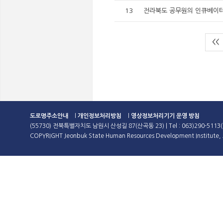
13
전라북도 공무원의 인큐베이터,
<<
도로명주소안내
l
개인정보처리방침
l
영상정보처리기기 운영 방침
(55730) 전북특별자치도 남원시 산성길 87(산곡동 23) | Tel : 063)290-5113(
COPYRIGHT Jeonbuk State Human Resources Development Institute, A