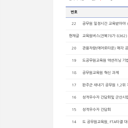
번호
22
공무원 일정시간 교육받아야 
현재글
교육원버스(전북78가 8362)
20
관용차량(에어로타운) 매각 
19
도공무원교육원 액션러닝 기법
18
공무원교육원 혁신 과제
17
완주군 새내기 공무원 1,2위
16
성적우수자 간담회및 군산시
15
성적우수자 간담회
14
도 공무원교육원, FTA타결 