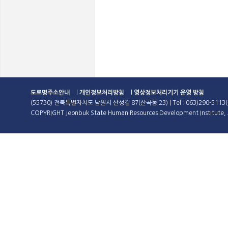
도로명주소안내
l
개인정보처리방침
l
영상정보처리기기 운영 방침
(55730) 전북특별자치도 남원시 산성길 87(산곡동 23) | Tel : 063)290-5113(
COPYRIGHT Jeonbuk State Human Resources Development Institute, A