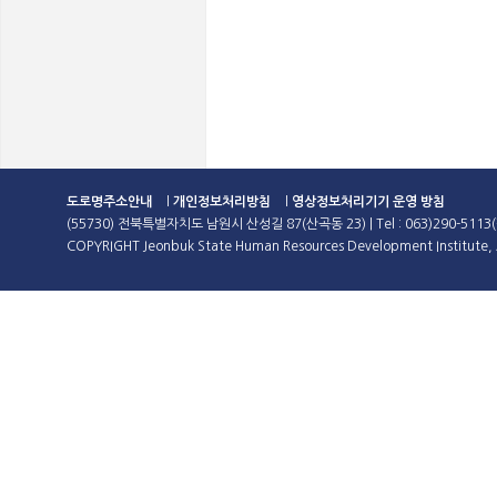
도로명주소안내
l
개인정보처리방침
l
영상정보처리기기 운영 방침
(55730) 전북특별자치도 남원시 산성길 87(산곡동 23) | Tel : 063)290-5113(
COPYRIGHT Jeonbuk State Human Resources Development Institute, A