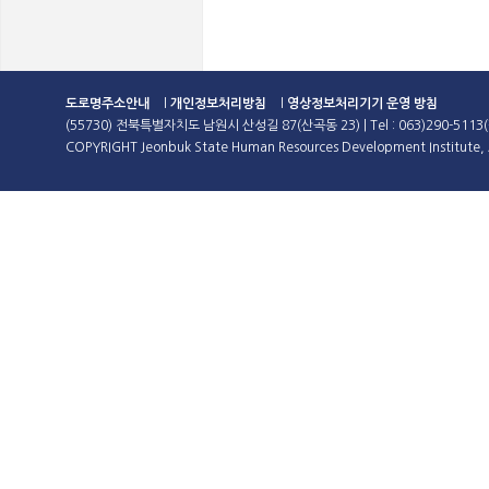
도로명주소안내
l
개인정보처리방침
l
영상정보처리기기 운영 방침
(55730) 전북특별자치도 남원시 산성길 87(산곡동 23) | Tel : 063)290-5113(
COPYRIGHT Jeonbuk State Human Resources Development Institute, A