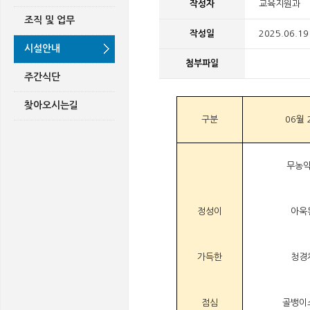
작성자
교육지원과
조직 및 업무
작성일
2025.06.19
시설안내
첨부파일
주간식단
찾아오시는길
구분
06월 
무농
정성이
아욱
가득한
청경
점심
골뱅이