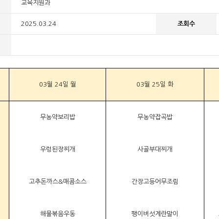
교육지원과
2025.03.24
조회수
03월 24일 월
03월 25일 화
무농약보리밥
무농약잡곡밥
우렁된장찌개
사골부대찌개
고추돈까스&매콤소스
간장고등어무조림
해물볶음우동
팽이버섯계란말이