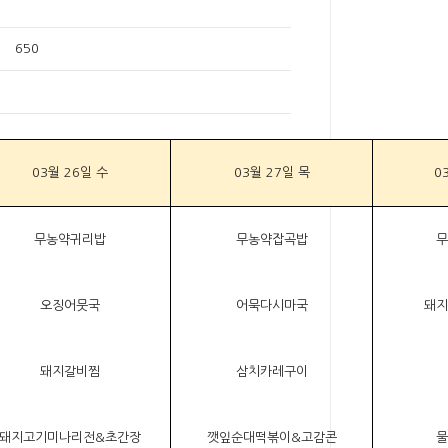
650
03월 26일 수
03월 27일 목
0
무농약귀리밥
무농약잡곡밥
무
오징어뭇국
어묵다시마국
돼지
돼지갈비찜
삼치카레구이
돼지고기미나리전&초간장
깻잎순대떡볶이&고감콘
물