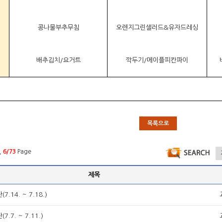
콩나물부추무침
오렌지그린샐러드&유자드레싱
배추김치/요거트
깍두기/메이플피칸파이
목록으로
,
6/73
Page
제목
7.14. ~ 7.18.)
7.7. ~ 7.11.)