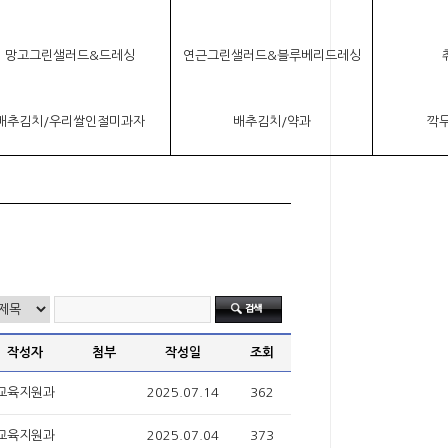
망고그린샐러드&드레싱
연근그린샐러드&블루베리드레싱
배추김치/우리쌀인절미과자
배추김치/약과
깍
작성자
첨부
작성일
조회
교육지원과
2025.07.14
362
교육지원과
2025.07.04
373