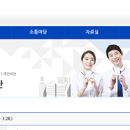
소통마당
자료실
 > 주간식단
단
 3.28.)