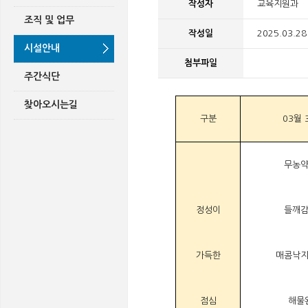
작성자
교육지원과
조직 및 업무
작성일
2025.03.28
시설안내
첨부파일
주간식단
찾아오시는길
구분
03월 
무농
정성이
들깨
가득한
매콤낙
점심
해물