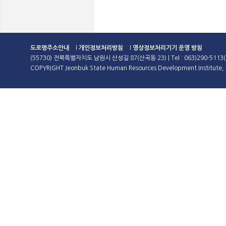
도로명주소안내
l
개인정보처리방침
l
영상정보처리기기 운영 방침
(55730) 전북특별자치도 남원시 산성길 87(산곡동 23) | Tel : 063)290-5113(
COPYRIGHT Jeonbuk State Human Resources Development Institute, A