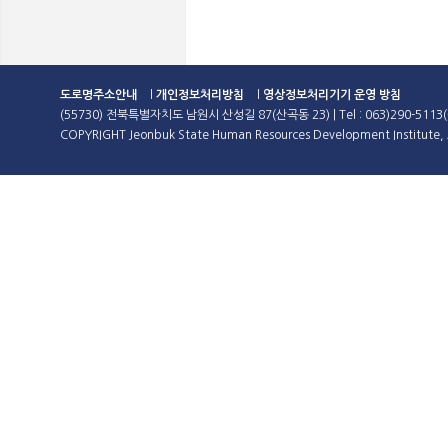
도로명주소안내
l
개인정보처리방침
l
영상정보처리기기 운영 방침
(55730) 전북특별자치도 남원시 산성길 87(산곡동 23) | Tel : 063)290-5113(
COPYRIGHT Jeonbuk State Human Resources Development Institute, A