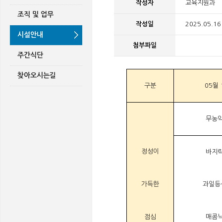
작성자
교육지원과
조직 및 업무
작성일
2025.05.16
시설안내
첨부파일
주간식단
찾아오시는길
구분
05월 
무농
정성이
바지
가득한
과일등
점심
매콤