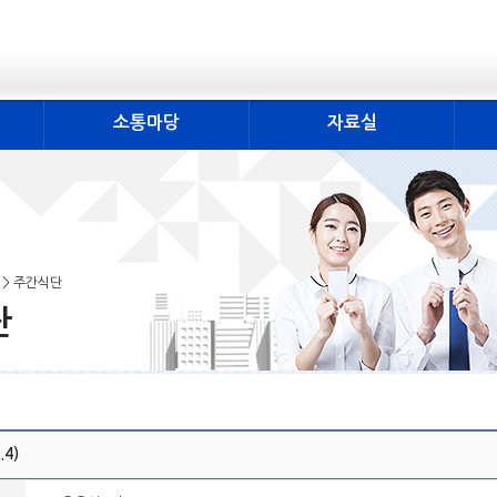
소통마당
자료실
 > 주간식단
단
.4)