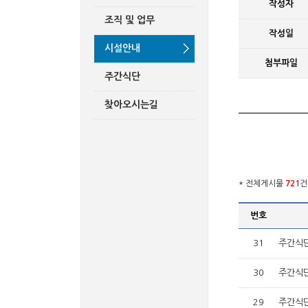
작성자
조직 및 업무
작성일
시설안내
첨부파일
주간식단
찾아오시는길
* 전체게시물
721
건
번호
31
주간식단(
30
주간식단(
29
주간식단(