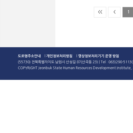
<<
<
1
도로명주소안내
l
개인정보처리방침
l
영상정보처리기기 운영 방침
(55730) 전북특별자치도 남원시 산성길 87(산곡동 23) | Tel : 063)290-5113(
COPYRIGHT Jeonbuk State Human Resources Development Institute, A