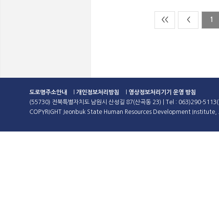
<<
<
1
도로명주소안내
l
개인정보처리방침
l
영상정보처리기기 운영 방침
(55730) 전북특별자치도 남원시 산성길 87(산곡동 23) | Tel : 063)290-5113(
COPYRIGHT Jeonbuk State Human Resources Development Institute, A