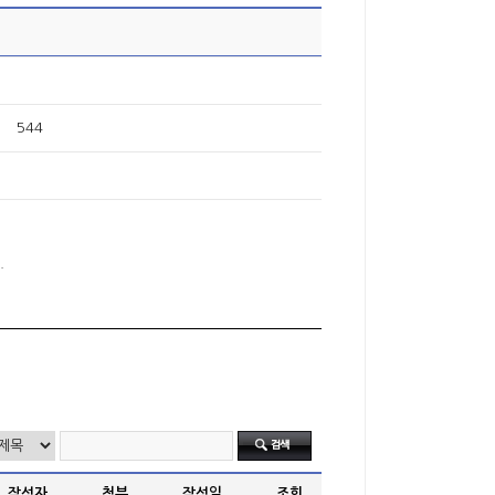
544
.
작성자
첨부
작성일
조회