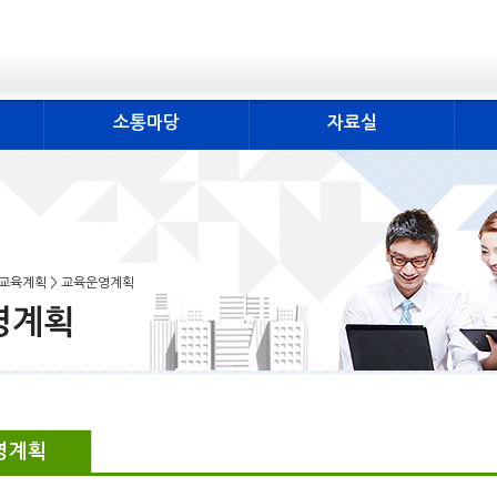
소통마당
자료실
간교육계획 > 교육운영계획
영계획
영계획