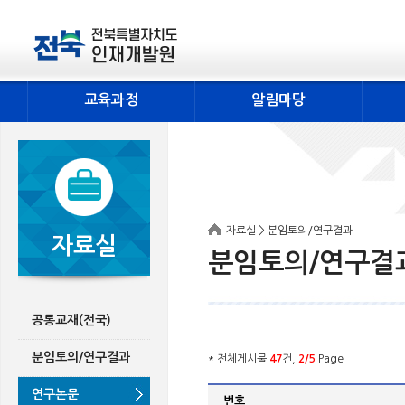
교육과정
알림마당
자료실 > 분임토의/연구결과
자료실
분임토의/연구결
공통교재(전국)
분임토의/연구결과
* 전체게시물
47
건,
2/5
Page
연구논문
번호