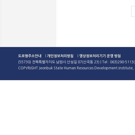
도로명주소안내
l
개인정보처리방침
l
영상정보처리기기 운영 방침
(55730) 전북특별자치도 남원시 산성길 87(산곡동 23) | Tel : 063)290-5113(
COPYRIGHT Jeonbuk State Human Resources Development Institute, A