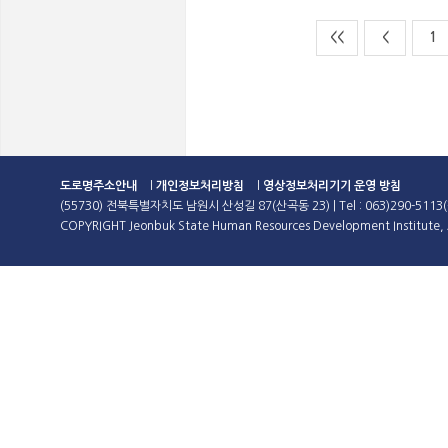
<<
<
1
도로명주소안내
l
개인정보처리방침
l
영상정보처리기기 운영 방침
(55730) 전북특별자치도 남원시 산성길 87(산곡동 23) | Tel : 063)290-5113(
COPYRIGHT Jeonbuk State Human Resources Development Institute, A