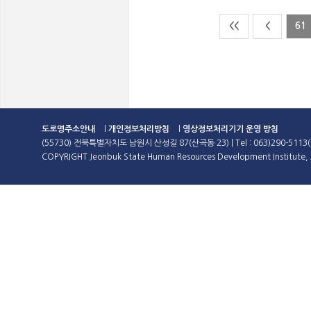
<<
<
61
도로명주소안내
l
개인정보처리방침
l
영상정보처리기기 운영 방침
(55730) 전북특별자치도 남원시 산성길 87(산곡동 23) | Tel : 063)290-5113(
COPYRIGHT Jeonbuk State Human Resources Development Institute, A