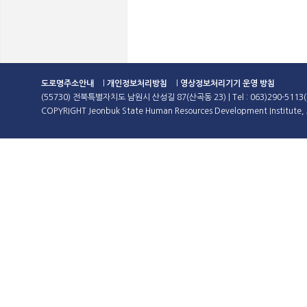
도로명주소안내
l
개인정보처리방침
l
영상정보처리기기 운영 방침
(55730) 전북특별자치도 남원시 산성길 87(산곡동 23) | Tel : 063)290-5113(
COPYRIGHT Jeonbuk State Human Resources Development Institute, A