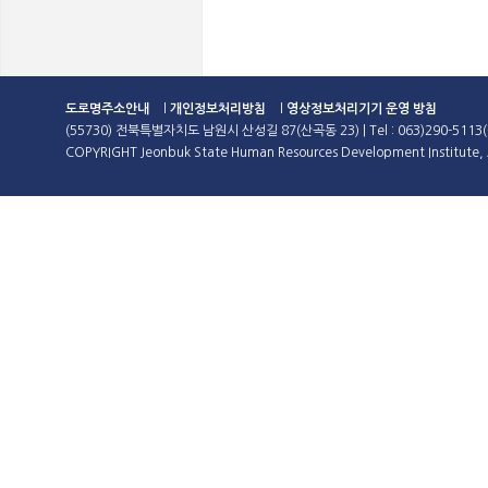
도로명주소안내
l
개인정보처리방침
l
영상정보처리기기 운영 방침
(55730) 전북특별자치도 남원시 산성길 87(산곡동 23) | Tel : 063)290-5113(
COPYRIGHT Jeonbuk State Human Resources Development Institute, A