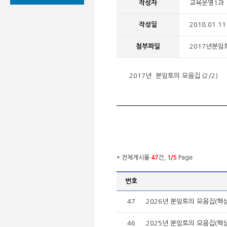
작성자
교육운영1과
작성일
2018.01.11
첨부파일
2017년분임토의
2017년 분임토의 모음집 (2/2)
* 전체게시물
47
건,
1/5
Page
번호
47
2026년 분임토의 모음집(핵
46
2025년 분임토의 모음집(핵