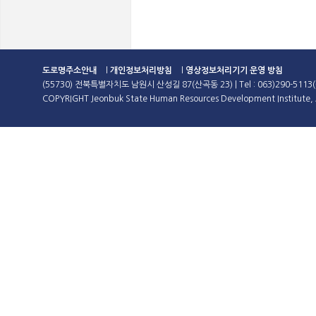
도로명주소안내
l
개인정보처리방침
l
영상정보처리기기 운영 방침
(55730) 전북특별자치도 남원시 산성길 87(산곡동 23) | Tel : 063)290-5113(
COPYRIGHT Jeonbuk State Human Resources Development Institute, A