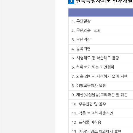
전북특별자치도 인재개발원
1. 무단결강
2. 무단외출 · 조퇴
3. 무단지각
4. 등록지연
5. 시험태도 및 학습태도 불량
6. 허위보고 또는 기만행위
7. 외출 외박시 사전허가 없이 지연
8. 생활교육행사 불참
9. 재산(시설물등)고의파손 및 훼손
10. 주류반입 및 음주
11. 각종 보고서 제출지연
12. 표식물 미착용
13. 지정된 장소 이외에서 흡연