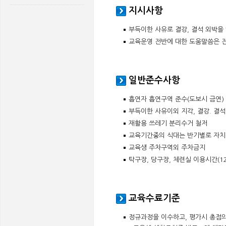
지시사항
부득이한 사유로 결강, 결석 외박을
교육운영 전반에 대한 도움말씀은 전
일반준수사항
흡연자 흡연구역 준수(도보시 금연)
부득이한 사유이외 지각, 결강. 결석
재활용 쓰레기 분리수거 철저
교육기간중의 식대는 반기별로 자치단체
교육생 주차구역외 주차금지
탁구장, 당구장, 체련실 이용시간(12:
교육수료기준
정규과정을 이수하고, 평가시 총점의